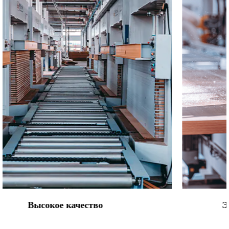
Объяснение конструкции композитной двери и
структуры материала
04 17, 2026
А Композитная дверь построен с
использованием комбинации материалов, а не
одного твердого материала. Эта многослойная
структура призвана сбалансировать прочность,
внешний вид и удоб...
Что следует учитывать при выборе дверного
материала МДФ и ПВХ?
Экологическая приверженность
05 01, 2026