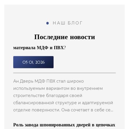
Ан Дверь МДФ ПВХ стал широко
используемым вариантом во внутреннем
НАШ БЛОГ
строительстве благодаря своей
сбалансированной структуре и адаптируемой
Последние новости
отделке поверхности. Она сочетает в себе се...
Роль завода шпонированных дверей в цепочках
поставок внутреннего строительства
04 24, 2026
А Фабрика шпонированных дверей играет
важную роль во внутреннем строительстве,
производя двери, которые сочетают в себе
внешний вид натурального дерева и
инженерную устойчивость. Вм...